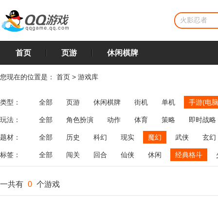
首页
页游
休闲棋牌
您现在的位置是：
首页
>
游戏库
类型：
全部
页游
休闲棋牌
街机
单机
手游(电脑
玩法：
全部
角色扮演
动作
体育
策略
即时战略
飞行
恋爱
第三人称射击
棋类
牌类
麻将
题材：
全部
历史
科幻
现实
魔幻
武侠
玄幻
标签：
全部
闯关
回合
仙侠
休闲
经典格斗
一共有
0
个游戏