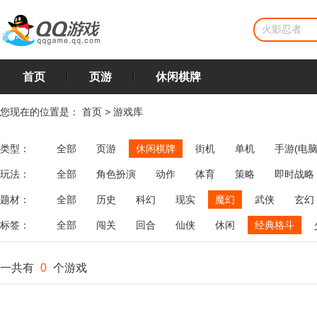
首页
页游
休闲棋牌
您现在的位置是：
首页
>
游戏库
类型：
全部
页游
休闲棋牌
街机
单机
手游(电脑
玩法：
全部
角色扮演
动作
体育
策略
即时战略
飞行
恋爱
第三人称射击
棋类
牌类
麻将
题材：
全部
历史
科幻
现实
魔幻
武侠
玄幻
标签：
全部
闯关
回合
仙侠
休闲
经典格斗
一共有
0
个游戏