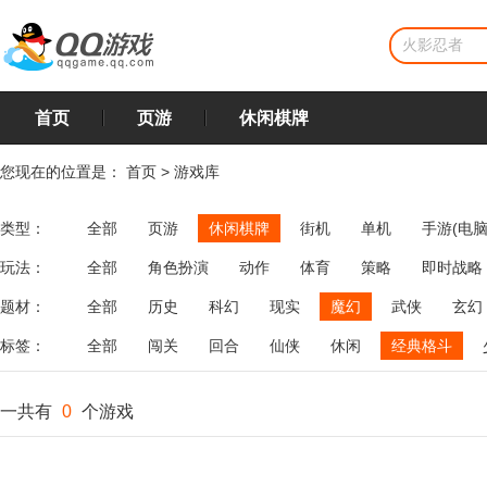
首页
页游
休闲棋牌
您现在的位置是：
首页
>
游戏库
类型：
全部
页游
休闲棋牌
街机
单机
手游(电脑
玩法：
全部
角色扮演
动作
体育
策略
即时战略
飞行
恋爱
第三人称射击
棋类
牌类
麻将
题材：
全部
历史
科幻
现实
魔幻
武侠
玄幻
标签：
全部
闯关
回合
仙侠
休闲
经典格斗
一共有
0
个游戏