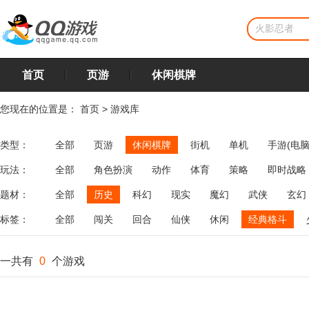
首页
页游
休闲棋牌
您现在的位置是：
首页
>
游戏库
类型：
全部
页游
休闲棋牌
街机
单机
手游(电脑
玩法：
全部
角色扮演
动作
体育
策略
即时战略
飞行
恋爱
第三人称射击
棋类
牌类
麻将
题材：
全部
历史
科幻
现实
魔幻
武侠
玄幻
标签：
全部
闯关
回合
仙侠
休闲
经典格斗
一共有
0
个游戏