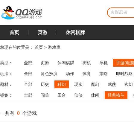
首页
页游
休闲棋牌
您现在的位置是：
首页
>
游戏库
类型：
全部
页游
休闲棋牌
街机
单机
手游(电脑
玩法：
全部
角色扮演
动作
体育
策略
即时战略
飞行
恋爱
第三人称射击
棋类
牌类
麻将
题材：
全部
历史
科幻
现实
魔幻
武侠
玄幻
标签：
全部
闯关
回合
仙侠
休闲
经典格斗
一共有
0
个游戏