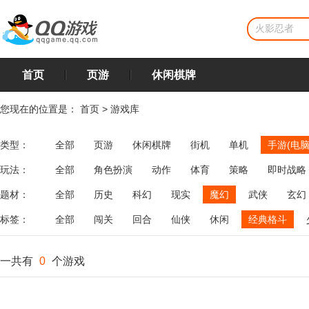
首页
页游
休闲棋牌
您现在的位置是：
首页
>
游戏库
类型：
全部
页游
休闲棋牌
街机
单机
手游(电脑
玩法：
全部
角色扮演
动作
体育
策略
即时战略
飞行
恋爱
第三人称射击
棋类
牌类
麻将
题材：
全部
历史
科幻
现实
魔幻
武侠
玄幻
标签：
全部
闯关
回合
仙侠
休闲
经典格斗
一共有
0
个游戏