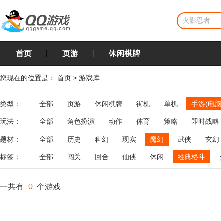
首页
页游
休闲棋牌
您现在的位置是：
首页
>
游戏库
类型：
全部
页游
休闲棋牌
街机
单机
手游(电脑
玩法：
全部
角色扮演
动作
体育
策略
即时战略
飞行
恋爱
第三人称射击
棋类
牌类
麻将
题材：
全部
历史
科幻
现实
魔幻
武侠
玄幻
标签：
全部
闯关
回合
仙侠
休闲
经典格斗
一共有
0
个游戏