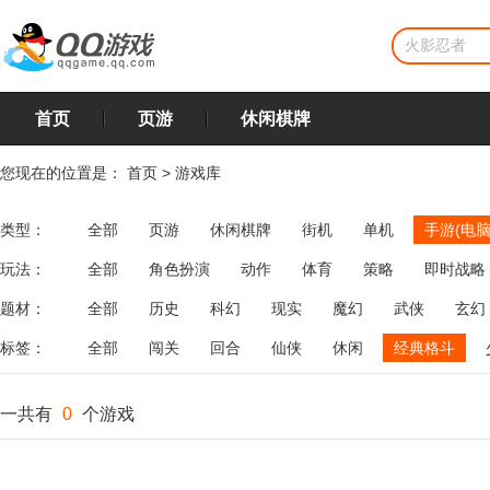
首页
页游
休闲棋牌
您现在的位置是：
首页
>
游戏库
类型：
全部
页游
休闲棋牌
街机
单机
手游(电脑
玩法：
全部
角色扮演
动作
体育
策略
即时战略
飞行
恋爱
第三人称射击
棋类
牌类
麻将
题材：
全部
历史
科幻
现实
魔幻
武侠
玄幻
标签：
全部
闯关
回合
仙侠
休闲
经典格斗
一共有
0
个游戏