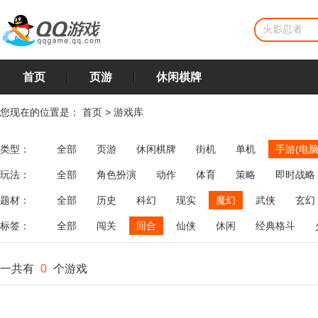
首页
页游
休闲棋牌
您现在的位置是：
首页
>
游戏库
类型：
全部
页游
休闲棋牌
街机
单机
手游(电脑
玩法：
全部
角色扮演
动作
体育
策略
即时战略
飞行
恋爱
第三人称射击
棋类
牌类
麻将
题材：
全部
历史
科幻
现实
魔幻
武侠
玄幻
标签：
全部
闯关
回合
仙侠
休闲
经典格斗
一共有
0
个游戏