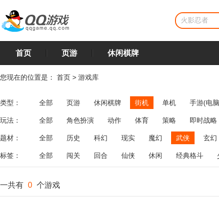
首页
页游
休闲棋牌
您现在的位置是：
首页
>
游戏库
类型：
全部
页游
休闲棋牌
街机
单机
手游(电脑
玩法：
全部
角色扮演
动作
体育
策略
即时战略
飞行
恋爱
第三人称射击
棋类
牌类
麻将
题材：
全部
历史
科幻
现实
魔幻
武侠
玄幻
标签：
全部
闯关
回合
仙侠
休闲
经典格斗
一共有
0
个游戏