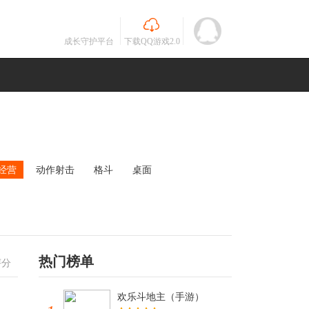
成长守护平台
下载QQ游戏2.0
经营
动作射击
格斗
桌面
MOBA
竞速
其他
未知
热门榜单
评分
欢乐斗地主（手游）