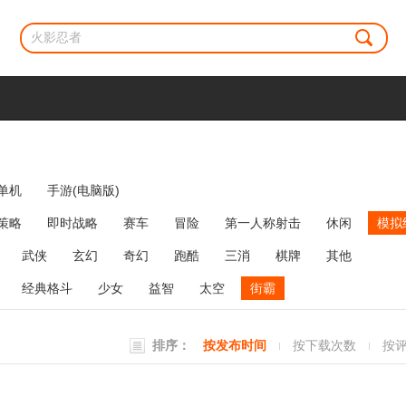
单机
手游(电脑版)
策略
即时战略
赛车
冒险
第一人称射击
休闲
模拟
牌类
麻将
网络游戏
弹幕射击
策略塔防
消除
武侠
玄幻
奇幻
跑酷
三消
棋牌
其他
经典格斗
少女
益智
太空
街霸
排序：
按发布时间
按下载次数
按