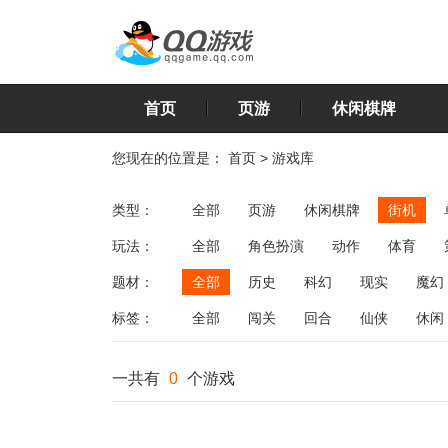
首页
页游
休闲棋牌
您现在的位置是：
首页
>
游戏库
类型：
全部
页游
休闲棋牌
街机
玩法：
全部
角色扮演
动作
体育
飞行
恋爱
第三人称射击
棋类
题材：
全部
历史
科幻
现实
魔幻
标签：
全部
闯关
回合
仙侠
休闲
一共有
0
个游戏