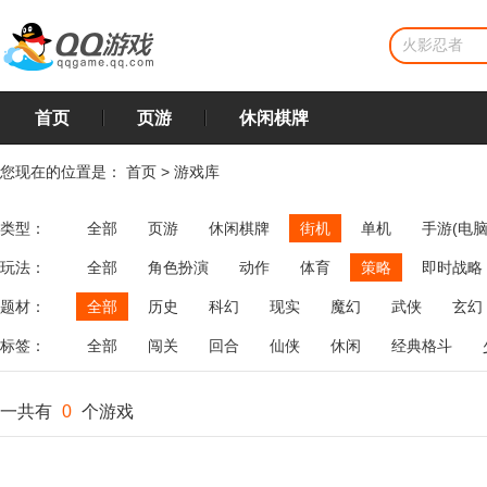
首页
页游
休闲棋牌
您现在的位置是：
首页
>
游戏库
类型：
全部
页游
休闲棋牌
街机
单机
手游(电脑
玩法：
全部
角色扮演
动作
体育
策略
即时战略
飞行
恋爱
第三人称射击
棋类
牌类
麻将
题材：
全部
历史
科幻
现实
魔幻
武侠
玄幻
标签：
全部
闯关
回合
仙侠
休闲
经典格斗
一共有
0
个游戏