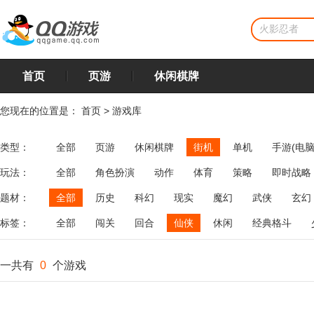
首页
页游
休闲棋牌
您现在的位置是：
首页
>
游戏库
类型：
全部
页游
休闲棋牌
街机
单机
手游(电脑
玩法：
全部
角色扮演
动作
体育
策略
即时战略
飞行
恋爱
第三人称射击
棋类
牌类
麻将
题材：
全部
历史
科幻
现实
魔幻
武侠
玄幻
标签：
全部
闯关
回合
仙侠
休闲
经典格斗
一共有
0
个游戏