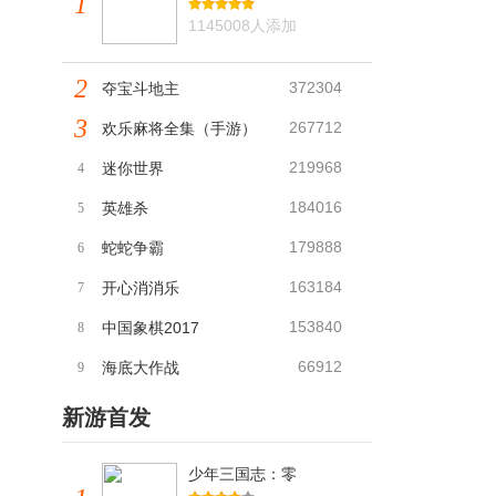
1
1145008人添加
2
372304
夺宝斗地主
3
267712
欢乐麻将全集（手游）
219968
迷你世界
4
184016
英雄杀
5
179888
蛇蛇争霸
6
163184
开心消消乐
7
153840
中国象棋2017
8
66912
海底大作战
9
新游首发
少年三国志：零