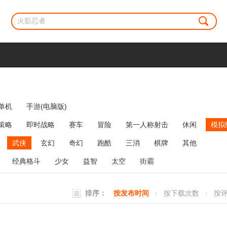
单机
手游(电脑版)
策略
即时战略
赛车
冒险
第一人称射击
休闲
模拟
牌类
麻将
网络游戏
弹幕射击
策略塔防
消除
武侠
玄幻
奇幻
跑酷
三消
棋牌
其他
经典格斗
少女
益智
太空
街霸
排序：
按发布时间
按下载次数
按