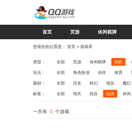
首页
页游
休闲棋牌
您现在的位置是：
首页
>
游戏库
类型：
全部
页游
休闲棋牌
街机
玩法：
全部
角色扮演
动作
体育
飞行
恋爱
第三人称射击
棋类
题材：
全部
历史
科幻
现实
魔幻
标签：
全部
闯关
回合
仙侠
休闲
一共有
0
个游戏