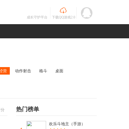
成长守护平台
下载QQ游戏2.0
经营
动作射击
格斗
桌面
MOBA
竞速
其他
未知
热门榜单
评分
欢乐斗地主（手游）