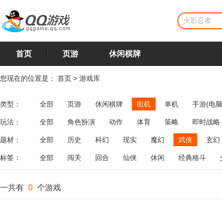
首页
页游
休闲棋牌
您现在的位置是：
首页
>
游戏库
类型：
全部
页游
休闲棋牌
街机
单机
手游(电脑
玩法：
全部
角色扮演
动作
体育
策略
即时战略
飞行
恋爱
第三人称射击
棋类
牌类
麻将
题材：
全部
历史
科幻
现实
魔幻
武侠
玄幻
标签：
全部
闯关
回合
仙侠
休闲
经典格斗
一共有
0
个游戏