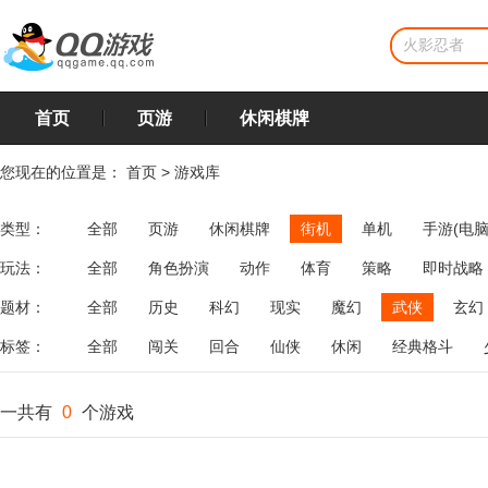
首页
页游
休闲棋牌
您现在的位置是：
首页
>
游戏库
类型：
全部
页游
休闲棋牌
街机
单机
手游(电脑
玩法：
全部
角色扮演
动作
体育
策略
即时战略
飞行
恋爱
第三人称射击
棋类
牌类
麻将
题材：
全部
历史
科幻
现实
魔幻
武侠
玄幻
标签：
全部
闯关
回合
仙侠
休闲
经典格斗
一共有
0
个游戏