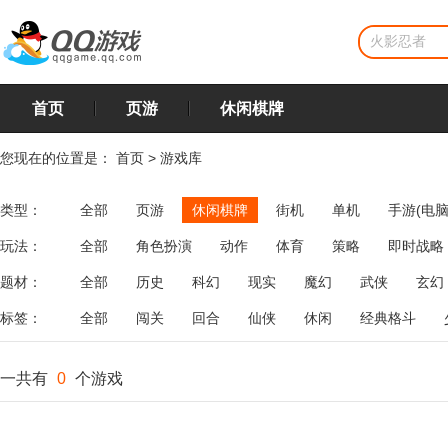
首页
页游
休闲棋牌
您现在的位置是：
首页
>
游戏库
类型：
全部
页游
休闲棋牌
街机
单机
手游(电脑
玩法：
全部
角色扮演
动作
体育
策略
即时战略
飞行
恋爱
第三人称射击
棋类
牌类
麻将
题材：
全部
历史
科幻
现实
魔幻
武侠
玄幻
标签：
全部
闯关
回合
仙侠
休闲
经典格斗
一共有
0
个游戏