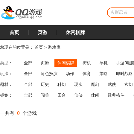
首页
页游
休闲棋牌
您现在的位置是：
首页
>
游戏库
类型：
全部
页游
休闲棋牌
街机
单机
手游(电脑
玩法：
全部
角色扮演
动作
体育
策略
即时战略
飞行
恋爱
第三人称射击
棋类
牌类
麻将
题材：
全部
历史
科幻
现实
魔幻
武侠
玄幻
标签：
全部
闯关
回合
仙侠
休闲
经典格斗
一共有
0
个游戏