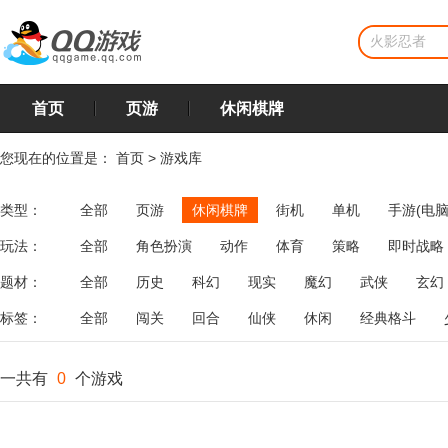
首页
页游
休闲棋牌
您现在的位置是：
首页
>
游戏库
类型：
全部
页游
休闲棋牌
街机
单机
手游(电脑
玩法：
全部
角色扮演
动作
体育
策略
即时战略
飞行
恋爱
第三人称射击
棋类
牌类
麻将
题材：
全部
历史
科幻
现实
魔幻
武侠
玄幻
标签：
全部
闯关
回合
仙侠
休闲
经典格斗
一共有
0
个游戏