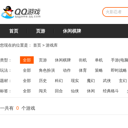
首页
页游
休闲棋牌
您现在的位置是：
首页
>
游戏库
类型：
全部
页游
休闲棋牌
街机
单机
手游(电脑
玩法：
全部
角色扮演
动作
体育
策略
即时战略
飞行
恋爱
第三人称射击
棋类
牌类
麻将
题材：
全部
历史
科幻
现实
魔幻
武侠
玄幻
标签：
全部
闯关
回合
仙侠
休闲
经典格斗
一共有
0
个游戏