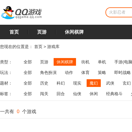
首页
页游
休闲棋牌
您现在的位置是：
首页
>
游戏库
类型：
全部
页游
休闲棋牌
街机
单机
手游(电脑
玩法：
全部
角色扮演
动作
体育
策略
即时战略
飞行
恋爱
第三人称射击
棋类
牌类
麻将
题材：
全部
历史
科幻
现实
魔幻
武侠
玄幻
标签：
全部
闯关
回合
仙侠
休闲
经典格斗
一共有
0
个游戏