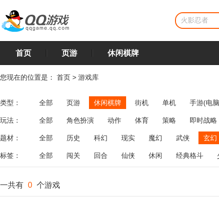
首页
页游
休闲棋牌
您现在的位置是：
首页
>
游戏库
类型：
全部
页游
休闲棋牌
街机
单机
手游(电脑
玩法：
全部
角色扮演
动作
体育
策略
即时战略
飞行
恋爱
第三人称射击
棋类
牌类
麻将
题材：
全部
历史
科幻
现实
魔幻
武侠
玄幻
标签：
全部
闯关
回合
仙侠
休闲
经典格斗
一共有
0
个游戏