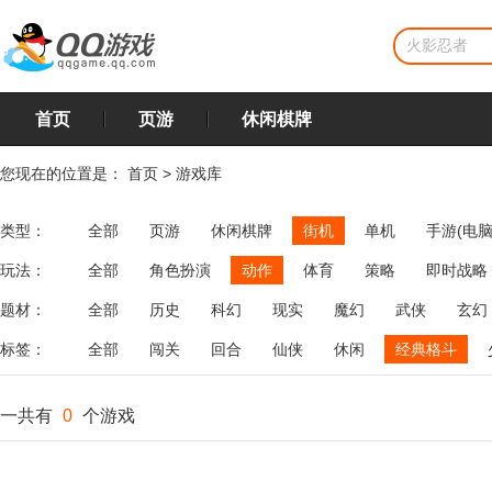
首页
页游
休闲棋牌
您现在的位置是：
首页
>
游戏库
类型：
全部
页游
休闲棋牌
街机
单机
手游(电脑
玩法：
全部
角色扮演
动作
体育
策略
即时战略
飞行
恋爱
第三人称射击
棋类
牌类
麻将
题材：
全部
历史
科幻
现实
魔幻
武侠
玄幻
标签：
全部
闯关
回合
仙侠
休闲
经典格斗
一共有
0
个游戏