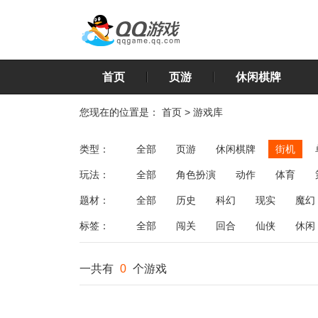
首页
页游
休闲棋牌
您现在的位置是：
首页
>
游戏库
类型：
全部
页游
休闲棋牌
街机
玩法：
全部
角色扮演
动作
体育
飞行
恋爱
第三人称射击
棋类
题材：
全部
历史
科幻
现实
魔幻
标签：
全部
闯关
回合
仙侠
休闲
一共有
0
个游戏