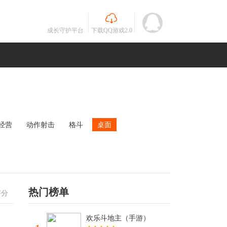
成长守护平台
下载QQ游戏2.0
经营
动作射击
格斗
桌面
MOBA
竞速
其他
未知
热门榜单
评分
欢乐斗地主（手游）