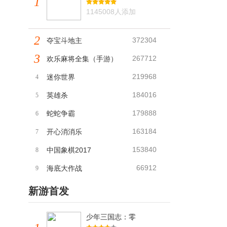
1
1145008人添加
2
372304
夺宝斗地主
3
267712
欢乐麻将全集（手游）
219968
迷你世界
4
184016
英雄杀
5
179888
蛇蛇争霸
6
163184
开心消消乐
7
153840
中国象棋2017
8
66912
海底大作战
9
新游首发
少年三国志：零