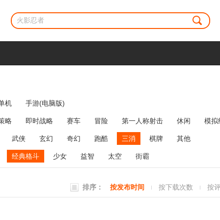
单机
手游(电脑版)
策略
即时战略
赛车
冒险
第一人称射击
休闲
模拟
牌类
麻将
网络游戏
弹幕射击
策略塔防
消除
武侠
玄幻
奇幻
跑酷
三消
棋牌
其他
经典格斗
少女
益智
太空
街霸
排序：
按发布时间
按下载次数
按