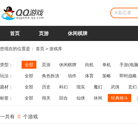
首页
页游
休闲棋牌
您现在的位置是：
首页
>
游戏库
类型：
全部
页游
休闲棋牌
街机
单机
手游(电脑
玩法：
全部
角色扮演
动作
体育
策略
即时战略
飞行
恋爱
第三人称射击
棋类
牌类
麻将
题材：
全部
历史
科幻
现实
魔幻
武侠
玄幻
标签：
全部
闯关
回合
仙侠
休闲
经典格斗
一共有
0
个游戏