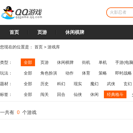
首页
页游
休闲棋牌
您现在的位置是：
首页
>
游戏库
类型：
全部
页游
休闲棋牌
街机
单机
手游(电脑
玩法：
全部
角色扮演
动作
体育
策略
即时战略
飞行
恋爱
第三人称射击
棋类
牌类
麻将
题材：
全部
历史
科幻
现实
魔幻
武侠
玄幻
标签：
全部
闯关
回合
仙侠
休闲
经典格斗
一共有
0
个游戏