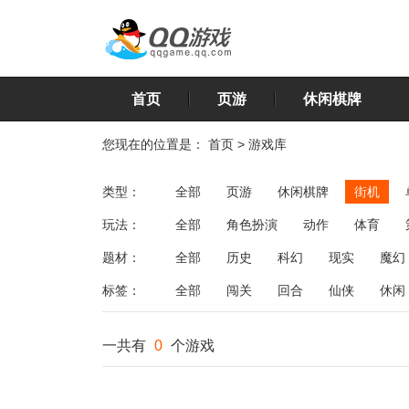
首页
页游
休闲棋牌
您现在的位置是：
首页
>
游戏库
类型：
全部
页游
休闲棋牌
街机
玩法：
全部
角色扮演
动作
体育
飞行
恋爱
第三人称射击
棋类
题材：
全部
历史
科幻
现实
魔幻
标签：
全部
闯关
回合
仙侠
休闲
一共有
0
个游戏