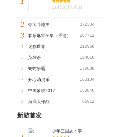
1
1145008人添加
2
372304
夺宝斗地主
3
267712
欢乐麻将全集（手游）
219968
迷你世界
4
184016
英雄杀
5
179888
蛇蛇争霸
6
163184
开心消消乐
7
153840
中国象棋2017
8
66912
海底大作战
9
新游首发
少年三国志：零