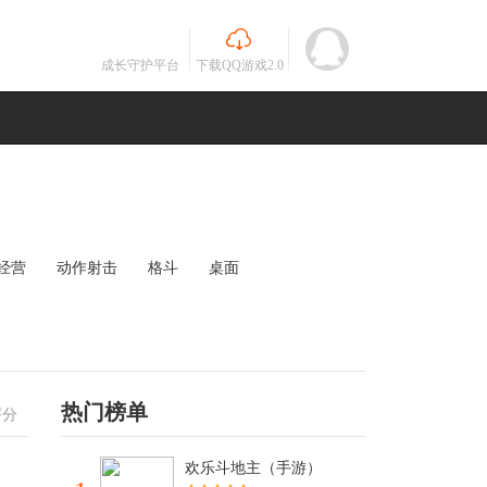
成长守护平台
下载QQ游戏2.0
经营
动作射击
格斗
桌面
MOBA
竞速
其他
未知
热门榜单
评分
欢乐斗地主（手游）