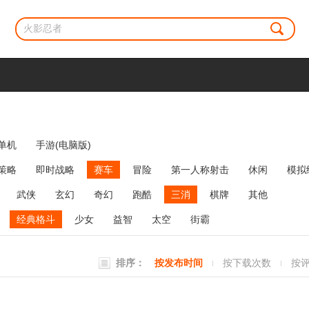
单机
手游(电脑版)
策略
即时战略
赛车
冒险
第一人称射击
休闲
模拟
牌类
麻将
网络游戏
弹幕射击
策略塔防
消除
武侠
玄幻
奇幻
跑酷
三消
棋牌
其他
经典格斗
少女
益智
太空
街霸
排序：
按发布时间
按下载次数
按