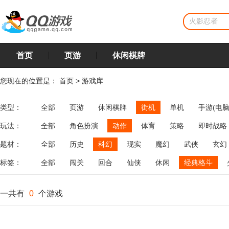
首页
页游
休闲棋牌
您现在的位置是：
首页
>
游戏库
类型：
全部
页游
休闲棋牌
街机
单机
手游(电脑
玩法：
全部
角色扮演
动作
体育
策略
即时战略
飞行
恋爱
第三人称射击
棋类
牌类
麻将
题材：
全部
历史
科幻
现实
魔幻
武侠
玄幻
标签：
全部
闯关
回合
仙侠
休闲
经典格斗
一共有
0
个游戏