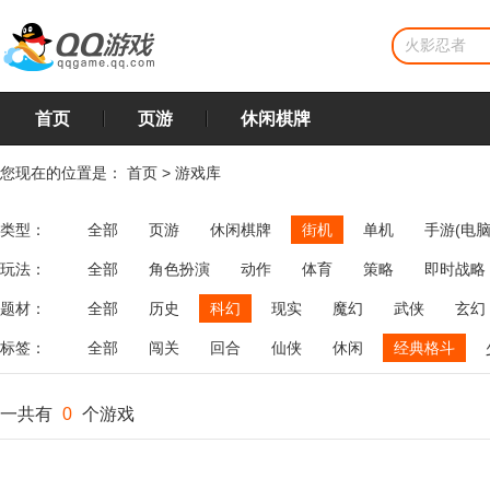
首页
页游
休闲棋牌
您现在的位置是：
首页
>
游戏库
类型：
全部
页游
休闲棋牌
街机
单机
手游(电脑
玩法：
全部
角色扮演
动作
体育
策略
即时战略
飞行
恋爱
第三人称射击
棋类
牌类
麻将
题材：
全部
历史
科幻
现实
魔幻
武侠
玄幻
标签：
全部
闯关
回合
仙侠
休闲
经典格斗
一共有
0
个游戏