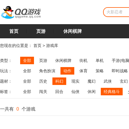
首页
页游
休闲棋牌
您现在的位置是：
首页
>
游戏库
类型：
全部
页游
休闲棋牌
街机
单机
手游(电脑
玩法：
全部
角色扮演
动作
体育
策略
即时战略
飞行
恋爱
第三人称射击
棋类
牌类
麻将
题材：
全部
历史
科幻
现实
魔幻
武侠
玄幻
标签：
全部
闯关
回合
仙侠
休闲
经典格斗
一共有
0
个游戏