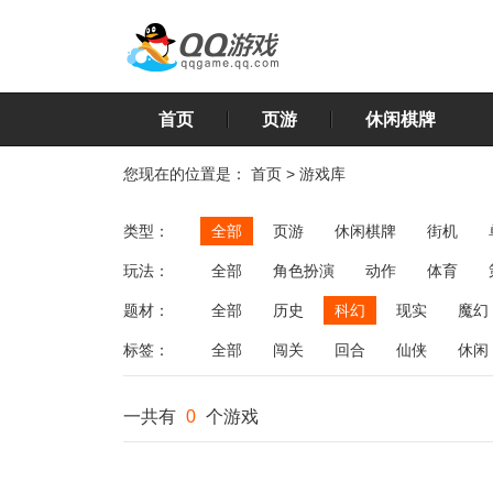
首页
页游
休闲棋牌
您现在的位置是：
首页
>
游戏库
类型：
全部
页游
休闲棋牌
街机
玩法：
全部
角色扮演
动作
体育
飞行
恋爱
第三人称射击
棋类
题材：
全部
历史
科幻
现实
魔幻
标签：
全部
闯关
回合
仙侠
休闲
一共有
0
个游戏