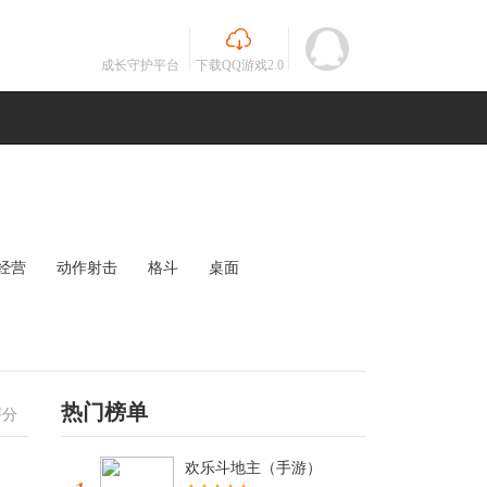
成长守护平台
下载QQ游戏2.0
经营
动作射击
格斗
桌面
MOBA
竞速
其他
未知
热门榜单
评分
欢乐斗地主（手游）