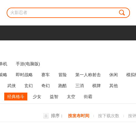
单机
手游(电脑版)
策略
即时战略
赛车
冒险
第一人称射击
休闲
模拟
牌类
麻将
网络游戏
弹幕射击
策略塔防
消除
武侠
玄幻
奇幻
跑酷
三消
棋牌
其他
经典格斗
少女
益智
太空
街霸
排序：
按发布时间
按下载次数
按