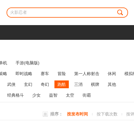
单机
手游(电脑版)
策略
即时战略
赛车
冒险
第一人称射击
休闲
模拟
牌类
麻将
网络游戏
弹幕射击
策略塔防
消除
武侠
玄幻
奇幻
跑酷
三消
棋牌
其他
经典格斗
少女
益智
太空
街霸
排序：
按发布时间
按下载次数
按