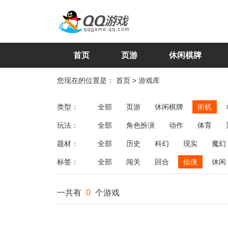
首页
页游
休闲棋牌
您现在的位置是：
首页
>
游戏库
类型：
全部
页游
休闲棋牌
街机
玩法：
全部
角色扮演
动作
体育
飞行
恋爱
第三人称射击
棋类
题材：
全部
历史
科幻
现实
魔幻
标签：
全部
闯关
回合
仙侠
休闲
一共有
0
个游戏