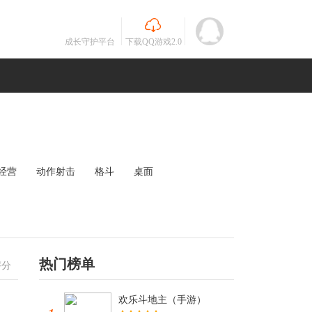
成长守护平台
下载QQ游戏2.0
经营
动作射击
格斗
桌面
MOBA
竞速
其他
未知
热门榜单
评分
欢乐斗地主（手游）