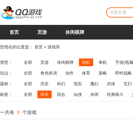
首页
页游
休闲棋牌
您现在的位置是：
首页
>
游戏库
类型：
全部
页游
休闲棋牌
街机
单机
手游(电脑
玩法：
全部
角色扮演
动作
体育
策略
即时战略
飞行
恋爱
第三人称射击
棋类
牌类
麻将
题材：
全部
历史
科幻
现实
魔幻
武侠
玄幻
标签：
全部
闯关
回合
仙侠
休闲
经典格斗
一共有
0
个游戏