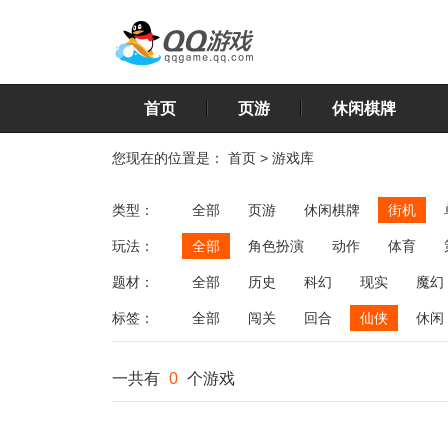
首页
页游
休闲棋牌
您现在的位置是：
首页
>
游戏库
类型：
全部
页游
休闲棋牌
街机
玩法：
全部
角色扮演
动作
体育
飞行
恋爱
第三人称射击
棋类
题材：
全部
历史
科幻
现实
魔幻
标签：
全部
闯关
回合
仙侠
休闲
一共有
0
个游戏