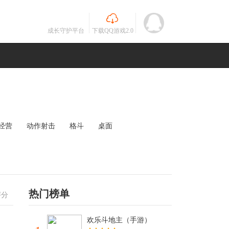
成长守护平台
下载QQ游戏2.0
经营
动作射击
格斗
桌面
MOBA
竞速
其他
未知
热门榜单
评分
欢乐斗地主（手游）