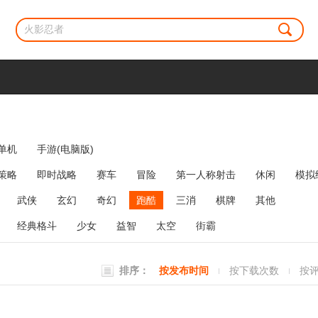
单机
手游(电脑版)
策略
即时战略
赛车
冒险
第一人称射击
休闲
模拟
牌类
麻将
网络游戏
弹幕射击
策略塔防
消除
武侠
玄幻
奇幻
跑酷
三消
棋牌
其他
经典格斗
少女
益智
太空
街霸
排序：
按发布时间
按下载次数
按