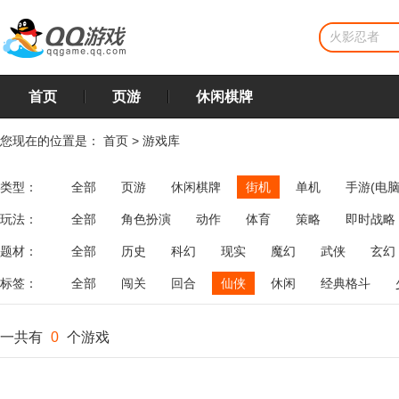
首页
页游
休闲棋牌
您现在的位置是：
首页
>
游戏库
类型：
全部
页游
休闲棋牌
街机
单机
手游(电脑
玩法：
全部
角色扮演
动作
体育
策略
即时战略
飞行
恋爱
第三人称射击
棋类
牌类
麻将
题材：
全部
历史
科幻
现实
魔幻
武侠
玄幻
标签：
全部
闯关
回合
仙侠
休闲
经典格斗
一共有
0
个游戏