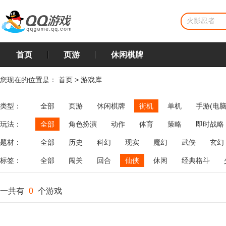
首页
页游
休闲棋牌
您现在的位置是：
首页
>
游戏库
类型：
全部
页游
休闲棋牌
街机
单机
手游(电脑
玩法：
全部
角色扮演
动作
体育
策略
即时战略
飞行
恋爱
第三人称射击
棋类
牌类
麻将
题材：
全部
历史
科幻
现实
魔幻
武侠
玄幻
标签：
全部
闯关
回合
仙侠
休闲
经典格斗
一共有
0
个游戏