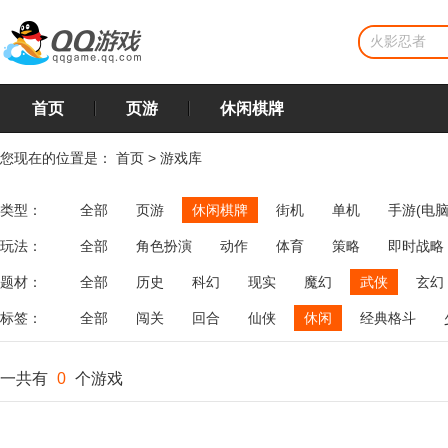
首页
页游
休闲棋牌
您现在的位置是：
首页
>
游戏库
类型：
全部
页游
休闲棋牌
街机
单机
手游(电脑
玩法：
全部
角色扮演
动作
体育
策略
即时战略
飞行
恋爱
第三人称射击
棋类
牌类
麻将
题材：
全部
历史
科幻
现实
魔幻
武侠
玄幻
标签：
全部
闯关
回合
仙侠
休闲
经典格斗
一共有
0
个游戏