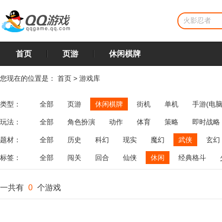
首页
页游
休闲棋牌
您现在的位置是：
首页
>
游戏库
类型：
全部
页游
休闲棋牌
街机
单机
手游(电脑
玩法：
全部
角色扮演
动作
体育
策略
即时战略
飞行
恋爱
第三人称射击
棋类
牌类
麻将
题材：
全部
历史
科幻
现实
魔幻
武侠
玄幻
标签：
全部
闯关
回合
仙侠
休闲
经典格斗
一共有
0
个游戏