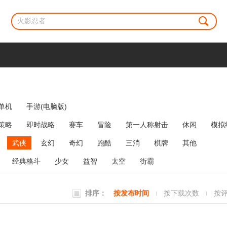
单机
手游(电脑版)
策略
即时战略
赛车
冒险
第一人称射击
休闲
模拟
牌类
麻将
网络游戏
弹幕射击
策略塔防
消除
武侠
玄幻
奇幻
跑酷
三消
棋牌
其他
经典格斗
少女
益智
太空
街霸
排序：
按发布时间
按下载次数
按