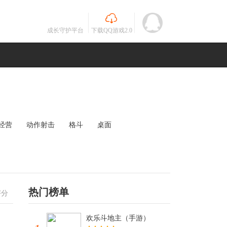
成长守护平台
下载QQ游戏2.0
经营
动作射击
格斗
桌面
MOBA
竞速
其他
未知
热门榜单
评分
欢乐斗地主（手游）