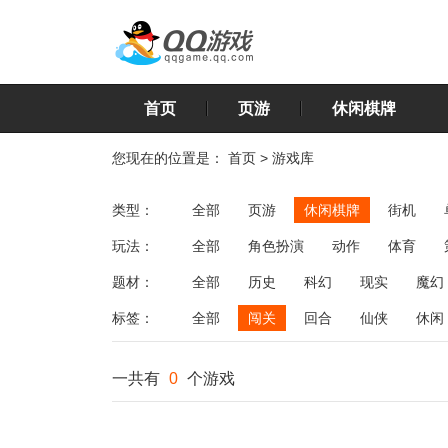
首页
页游
休闲棋牌
您现在的位置是：
首页
>
游戏库
类型：
全部
页游
休闲棋牌
街机
玩法：
全部
角色扮演
动作
体育
飞行
恋爱
第三人称射击
棋类
题材：
全部
历史
科幻
现实
魔幻
标签：
全部
闯关
回合
仙侠
休闲
一共有
0
个游戏