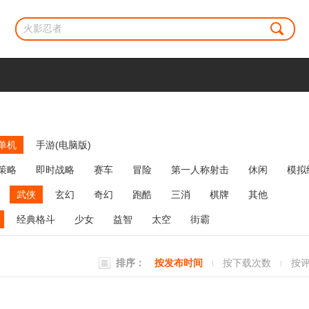
单机
手游(电脑版)
策略
即时战略
赛车
冒险
第一人称射击
休闲
模拟
牌类
麻将
网络游戏
弹幕射击
策略塔防
消除
武侠
玄幻
奇幻
跑酷
三消
棋牌
其他
经典格斗
少女
益智
太空
街霸
排序：
按发布时间
按下载次数
按