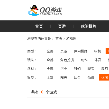
首页
页游
休闲棋牌
您现在的位置是：
首页
>
游戏库
类型：
全部
页游
休闲棋牌
街机
玩法：
全部
角色扮演
动作
体育
飞行
恋爱
第三人称射击
棋类
题材：
全部
历史
科幻
现实
魔幻
标签：
全部
闯关
回合
仙侠
休闲
一共有
0
个游戏