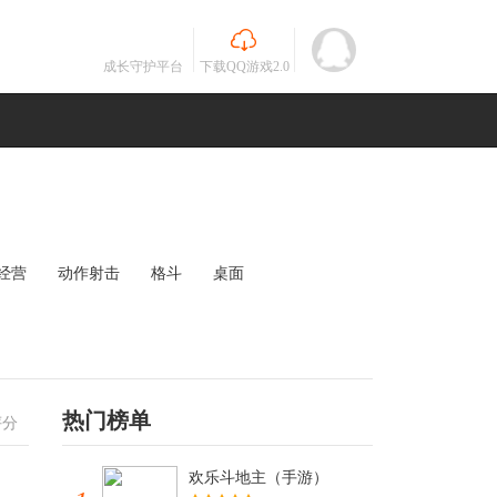
成长守护平台
下载QQ游戏2.0
经营
动作射击
格斗
桌面
MOBA
竞速
其他
未知
热门榜单
评分
欢乐斗地主（手游）