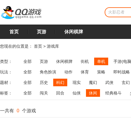
首页
页游
休闲棋牌
您现在的位置是：
首页
>
游戏库
类型：
全部
页游
休闲棋牌
街机
单机
手游(电脑
玩法：
全部
角色扮演
动作
体育
策略
即时战略
飞行
恋爱
第三人称射击
棋类
牌类
麻将
题材：
全部
历史
科幻
现实
魔幻
武侠
玄幻
标签：
全部
闯关
回合
仙侠
休闲
经典格斗
一共有
0
个游戏