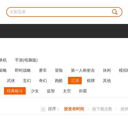
单机
手游(电脑版)
策略
即时战略
赛车
冒险
第一人称射击
休闲
模拟
牌类
麻将
网络游戏
弹幕射击
策略塔防
消除
武侠
玄幻
奇幻
跑酷
三消
棋牌
其他
经典格斗
少女
益智
太空
街霸
排序：
按发布时间
按下载次数
按