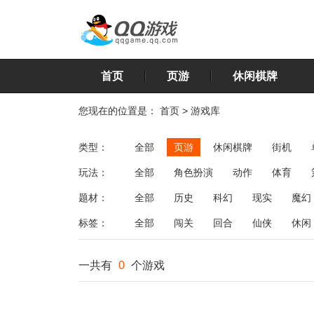
首页
页游
休闲棋牌
您现在的位置是：
首页
>
游戏库
类型：
全部
页游
休闲棋牌
街机
玩法：
全部
角色扮演
动作
体育
飞行
恋爱
第三人称射击
棋类
题材：
全部
历史
科幻
现实
魔幻
标签：
全部
闯关
回合
仙侠
休闲
一共有
0
个游戏