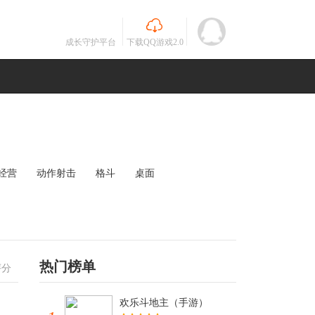
成长守护平台
下载QQ游戏2.0
经营
动作射击
格斗
桌面
MOBA
竞速
其他
未知
热门榜单
评分
欢乐斗地主（手游）