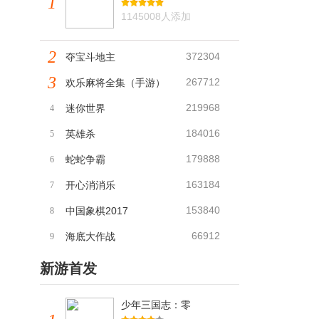
1
1145008人添加
2
372304
夺宝斗地主
3
267712
欢乐麻将全集（手游）
219968
迷你世界
4
184016
英雄杀
5
179888
蛇蛇争霸
6
163184
开心消消乐
7
153840
中国象棋2017
8
66912
海底大作战
9
新游首发
少年三国志：零