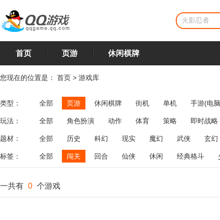
首页
页游
休闲棋牌
您现在的位置是：
首页
>
游戏库
类型：
全部
页游
休闲棋牌
街机
单机
手游(电脑
玩法：
全部
角色扮演
动作
体育
策略
即时战略
飞行
恋爱
第三人称射击
棋类
牌类
麻将
题材：
全部
历史
科幻
现实
魔幻
武侠
玄幻
标签：
全部
闯关
回合
仙侠
休闲
经典格斗
一共有
0
个游戏