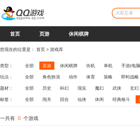
首页
页游
休闲棋牌
您现在的位置是：
首页
>
游戏库
类型：
全部
页游
休闲棋牌
街机
单机
手游(电脑
玩法：
全部
角色扮演
动作
体育
策略
即时战略
飞行
恋爱
第三人称射击
棋类
牌类
麻将
题材：
全部
历史
科幻
现实
魔幻
武侠
玄幻
标签：
全部
闯关
回合
仙侠
休闲
经典格斗
一共有
0
个游戏