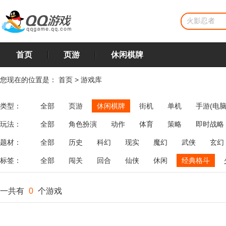
首页
页游
休闲棋牌
您现在的位置是：
首页
>
游戏库
类型：
全部
页游
休闲棋牌
街机
单机
手游(电脑
玩法：
全部
角色扮演
动作
体育
策略
即时战略
飞行
恋爱
第三人称射击
棋类
牌类
麻将
题材：
全部
历史
科幻
现实
魔幻
武侠
玄幻
标签：
全部
闯关
回合
仙侠
休闲
经典格斗
一共有
0
个游戏