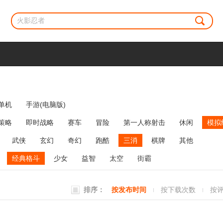
单机
手游(电脑版)
策略
即时战略
赛车
冒险
第一人称射击
休闲
模拟
牌类
麻将
网络游戏
弹幕射击
策略塔防
消除
武侠
玄幻
奇幻
跑酷
三消
棋牌
其他
经典格斗
少女
益智
太空
街霸
排序：
按发布时间
按下载次数
按