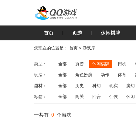
首页
页游
休闲棋牌
您现在的位置是：
首页
>
游戏库
类型：
全部
页游
休闲棋牌
街机
玩法：
全部
角色扮演
动作
体育
飞行
恋爱
第三人称射击
棋类
题材：
全部
历史
科幻
现实
魔幻
标签：
全部
闯关
回合
仙侠
休闲
一共有
0
个游戏