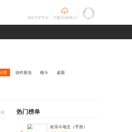
成长守护平台
下载QQ游戏2.0
经营
动作射击
格斗
桌面
MOBA
竞速
其他
未知
热门榜单
评分
欢乐斗地主（手游）