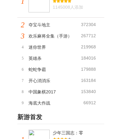
1
1145008人添加
2
372304
夺宝斗地主
3
267712
欢乐麻将全集（手游）
219968
迷你世界
4
184016
英雄杀
5
179888
蛇蛇争霸
6
163184
开心消消乐
7
153840
中国象棋2017
8
66912
海底大作战
9
新游首发
少年三国志：零