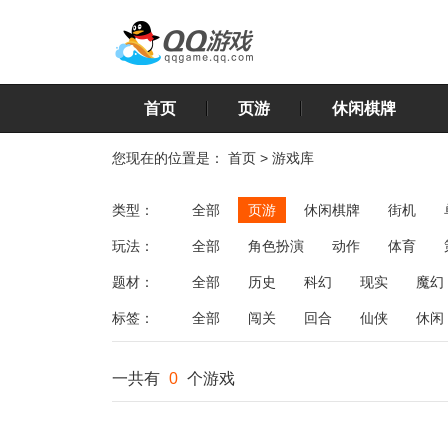
首页
页游
休闲棋牌
您现在的位置是：
首页
>
游戏库
类型：
全部
页游
休闲棋牌
街机
玩法：
全部
角色扮演
动作
体育
飞行
恋爱
第三人称射击
棋类
题材：
全部
历史
科幻
现实
魔幻
标签：
全部
闯关
回合
仙侠
休闲
一共有
0
个游戏