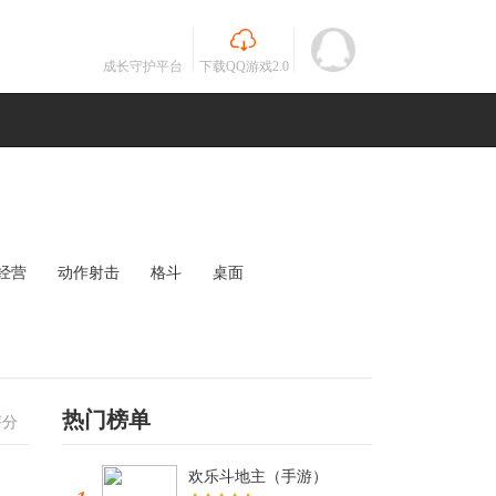
成长守护平台
下载QQ游戏2.0
经营
动作射击
格斗
桌面
MOBA
竞速
其他
未知
热门榜单
评分
欢乐斗地主（手游）