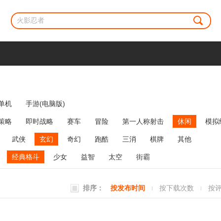
单机
手游(电脑版)
策略
即时战略
赛车
冒险
第一人称射击
休闲
模拟
牌类
麻将
网络游戏
弹幕射击
策略塔防
消除
武侠
玄幻
奇幻
跑酷
三消
棋牌
其他
经典格斗
少女
益智
太空
街霸
排序：
按发布时间
按下载次数
按