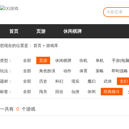
首页
页游
休闲棋牌
您现在的位置是：
首页
>
游戏库
类型：
全部
页游
休闲棋牌
街机
单机
手游(电脑
玩法：
全部
角色扮演
动作
体育
策略
即时战略
飞行
恋爱
第三人称射击
棋类
牌类
麻将
题材：
全部
历史
科幻
现实
魔幻
武侠
玄幻
标签：
全部
闯关
回合
仙侠
休闲
经典格斗
一共有
0
个游戏