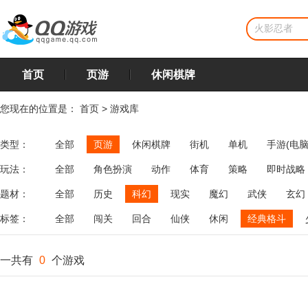
首页
页游
休闲棋牌
您现在的位置是：
首页
>
游戏库
类型：
全部
页游
休闲棋牌
街机
单机
手游(电脑
玩法：
全部
角色扮演
动作
体育
策略
即时战略
飞行
恋爱
第三人称射击
棋类
牌类
麻将
题材：
全部
历史
科幻
现实
魔幻
武侠
玄幻
标签：
全部
闯关
回合
仙侠
休闲
经典格斗
一共有
0
个游戏