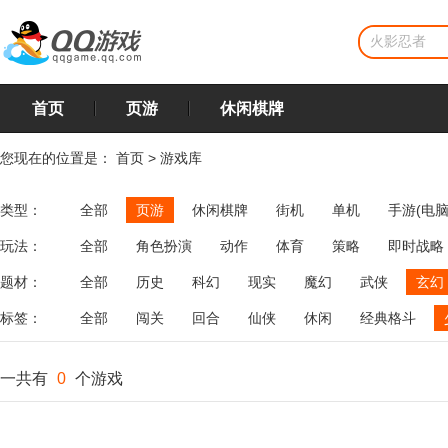
首页
页游
休闲棋牌
您现在的位置是：
首页
>
游戏库
类型：
全部
页游
休闲棋牌
街机
单机
手游(电脑
玩法：
全部
角色扮演
动作
体育
策略
即时战略
飞行
恋爱
第三人称射击
棋类
牌类
麻将
题材：
全部
历史
科幻
现实
魔幻
武侠
玄幻
标签：
全部
闯关
回合
仙侠
休闲
经典格斗
一共有
0
个游戏